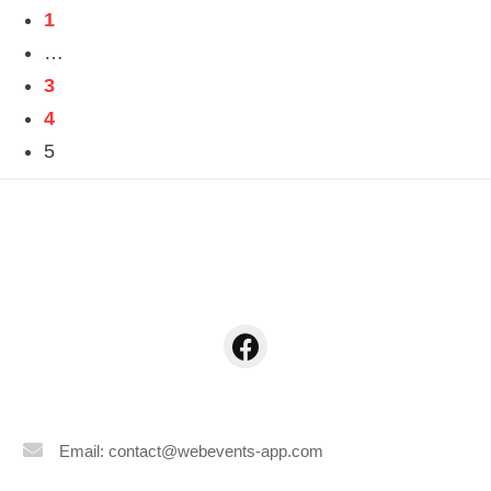
1
…
3
4
5
Email: contact@webevents-app.com