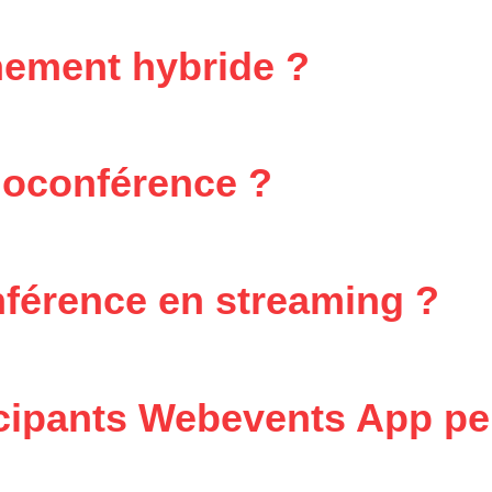
nement hybride ?
ioconférence ?
nférence en streaming ?
cipants Webevents App peu